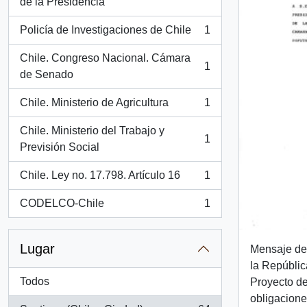
, 1 resultados
de la Presidencia
Policía de Investigaciones de Chile
1
, 1 resultados
Chile. Congreso Nacional. Cámara
1
, 1 resultados
de Senado
Chile. Ministerio de Agricultura
1
, 1 resultados
Chile. Ministerio del Trabajo y
1
, 1 resultados
Previsión Social
Chile. Ley no. 17.798. Artículo 16
1
, 1 resultados
CODELCO-Chile
1
, 1 resultados
Lugar
Mensaje de 
la Repúblic
Todos
Proyecto d
obligacione