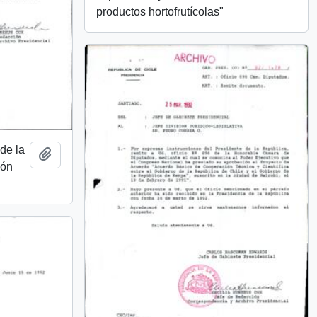
productos hortofrutícolas"
 de la
Añadir al portapapeles
ión