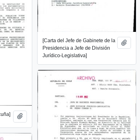
[Carta del Jefe de Gabinete de la
Añadi
Presidencia a Jefe de División
Jurídico-Legislativa]
cuña]
Añadir al portapapeles