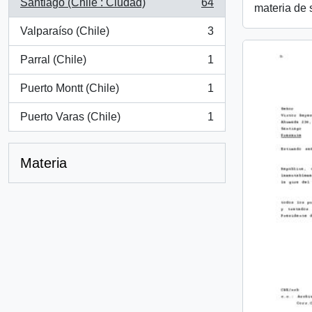
Santiago (Chile : Ciudad)
64
materia de 
, 64 resultados
Valparaíso (Chile)
3
, 3 resultados
Parral (Chile)
1
, 1 resultados
Puerto Montt (Chile)
1
, 1 resultados
Puerto Varas (Chile)
1
, 1 resultados
Materia