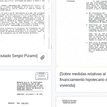
iputado Sergio Pizarro]
Añadir al portapapeles
[Sobre medidas relativas al
financiamiento hipotecario 
vivienda]