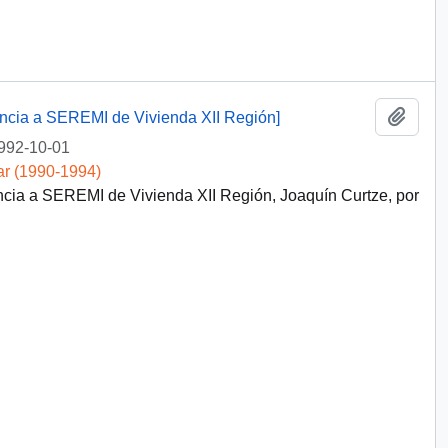
Añadi
dencia a SEREMI de Vivienda XII Región]
992-10-01
ar (1990-1994)
encia a SEREMI de Vivienda XII Región, Joaquín Curtze, por