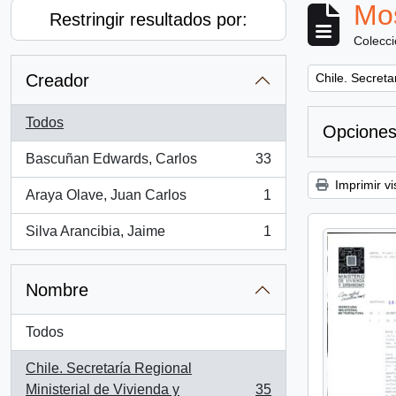
Mos
Restringir resultados por:
Colecc
Remove filter:
Creador
Chile. Secreta
Todos
Opciones
Bascuñan Edwards, Carlos
33
, 33 resultados
Imprimir vi
Araya Olave, Juan Carlos
1
, 1 resultados
Silva Arancibia, Jaime
1
, 1 resultados
Nombre
Todos
Chile. Secretaría Regional
Ministerial de Vivienda y
35