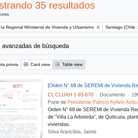
trando 35 resultados
iones
Remove filter:
ría Regional Ministerial de Vivienda y Urbanismo
Santiago (Chile 
 avanzadas de búsqueda
sta previa
Card view
Table view
[Orden N° 69 de SEREMI de Vivienda Reg
CL CLUAH 1-93-670
·
Documento
·
19
Parte de
Presidente Patricio Aylwin Azóc
Orden N° 69 de SEREMI de Vivienda Regió
de "Villa La Arboleda", de Quilicura, pla
viviendas.
Silva Arancibia, Jaime