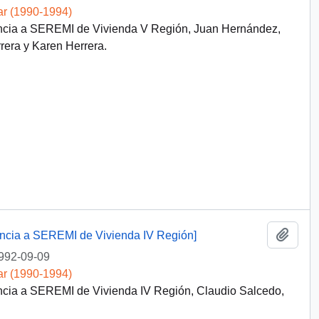
ar (1990-1994)
dencia a SEREMI de Vivienda V Región, Juan Hernández,
era y Karen Herrera.
Añadi
dencia a SEREMI de Vivienda IV Región]
992-09-09
ar (1990-1994)
encia a SEREMI de Vivienda IV Región, Claudio Salcedo,