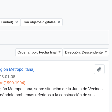
Remove filter:
: Ciudad)
Con objetos digitales
Ordenar por: Fecha final
Dirección: Descendente
Añadi
ión Metropolitana]
93-01-08
ar (1990-1994)
n Metropolitana, sobre situación de la Junta de Vecinos
nteándole problemas referidos a la construcción de sus