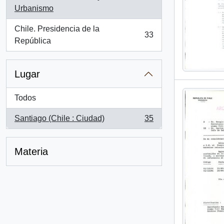
, 35 resultados
Urbanismo
Chile. Presidencia de la
33
, 33 resultados
República
Lugar
Todos
Santiago (Chile : Ciudad)
35
, 35 resultados
Materia