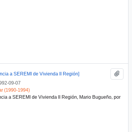
Añadi
encia a SEREMI de Vivienda II Región]
992-09-07
ar (1990-1994)
encia a SEREMI de Vivienda II Región, Mario Bugueño, por