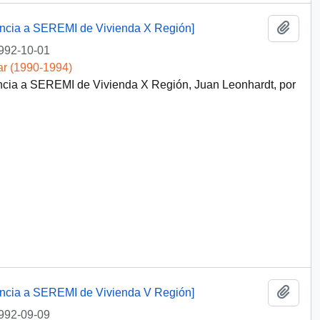
Añadi
dencia a SEREMI de Vivienda X Región]
992-10-01
ar (1990-1994)
encia a SEREMI de Vivienda X Región, Juan Leonhardt, por
Añadi
dencia a SEREMI de Vivienda V Región]
992-09-09