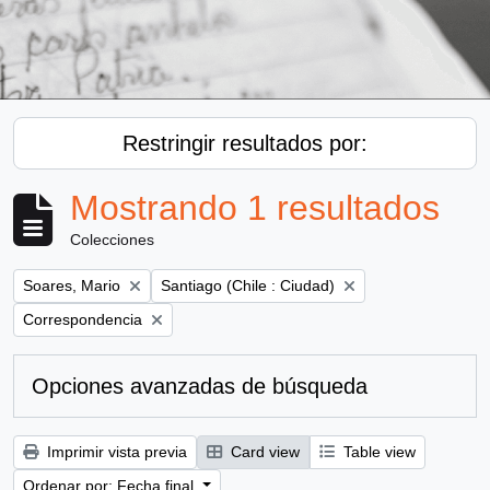
Restringir resultados por:
Mostrando 1 resultados
Colecciones
Remove filter:
Remove filter:
Soares, Mario
Santiago (Chile : Ciudad)
Remove filter:
Correspondencia
Opciones avanzadas de búsqueda
Imprimir vista previa
Card view
Table view
Ordenar por: Fecha final