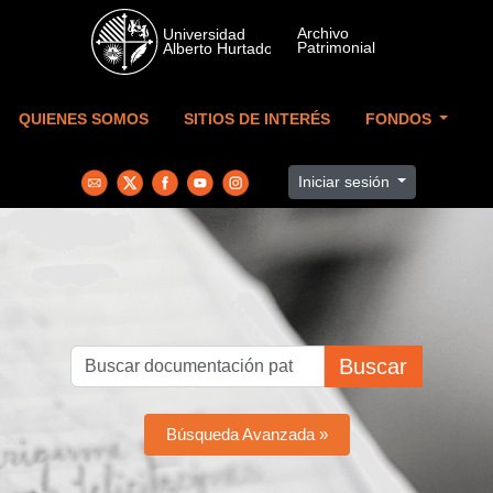
Skip to main content
QUIENES SOMOS
SITIOS DE INTERÉS
FONDOS
Iniciar sesión
Buscar
Búsqueda Avanzada »