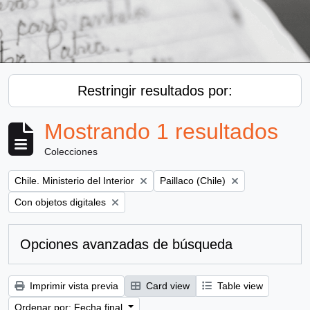
Restringir resultados por:
Mostrando 1 resultados
Colecciones
Remove filter:
Remove filter:
Chile. Ministerio del Interior
Paillaco (Chile)
Remove filter:
Con objetos digitales
Opciones avanzadas de búsqueda
Imprimir vista previa
Card view
Table view
Ordenar por: Fecha final