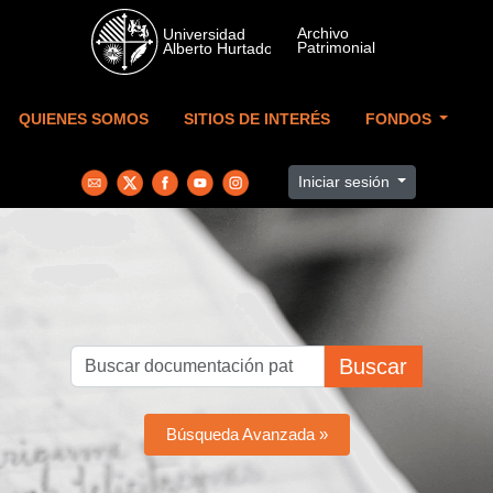
Skip to main content
QUIENES SOMOS
SITIOS DE INTERÉS
FONDOS
Iniciar sesión
Buscar
Búsqueda Avanzada »