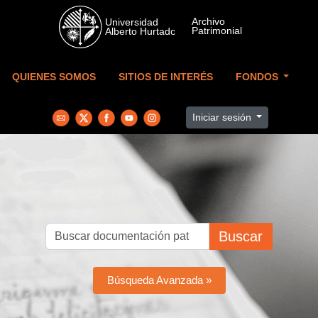
Skip to main content
QUIENES SOMOS
SITIOS DE INTERÉS
FONDOS
Iniciar sesión
Buscar
Búsqueda Avanzada »