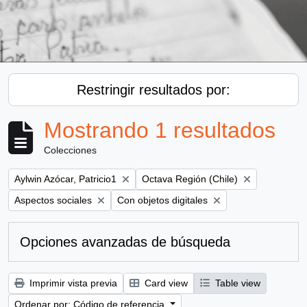
Restringir resultados por:
Mostrando 1 resultados
Colecciones
Remove filter:
Remove filter:
Aylwin Azócar, Patricio1
Octava Región (Chile)
Remove filter:
Remove filter:
Aspectos sociales
Con objetos digitales
Opciones avanzadas de búsqueda
Imprimir vista previa
Card view
Table view
Ordenar por: Código de referencia