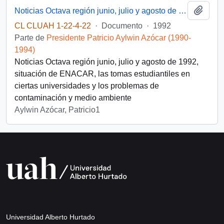
Añadi
Noticias Octava región junio, julio y agosto de 1992
CL CLUAH 1-22-4-22
·
Documento
·
1992
Parte de
Presidente Patricio Aylwin Azócar (1990-
1994)
Noticias Octava región junio, julio y agosto de 1992,
situación de ENACAR, las tomas estudiantiles en
ciertas universidades y los problemas de
contaminación y medio ambiente
Aylwin Azócar, Patricio1
Universidad Alberto Hurtado