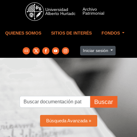
Skip to main content
QUIENES SOMOS
SITIOS DE INTERÉS
FONDOS
Iniciar sesión
Buscar
Búsqueda Avanzada »