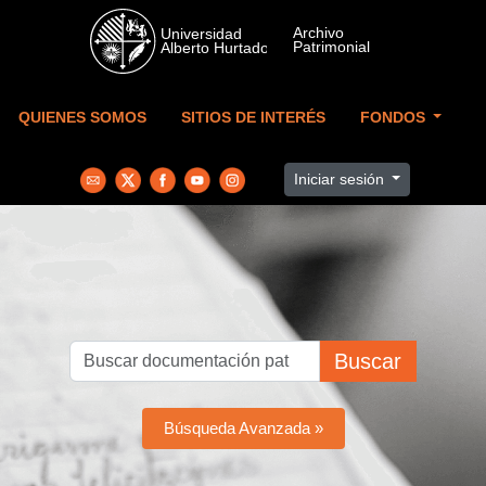
Skip to main content
QUIENES SOMOS
SITIOS DE INTERÉS
FONDOS
Iniciar sesión
Buscar
Búsqueda Avanzada »