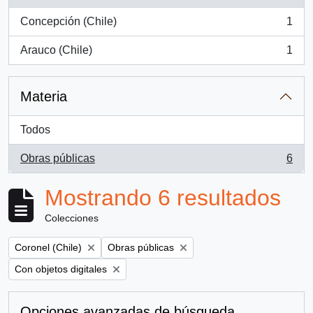
, 6 resultados
Concepción (Chile)
1
, 1 resultados
Arauco (Chile)
1
, 1 resultados
Materia
Todos
Obras públicas
6
, 6 resultados
Mostrando 6 resultados
Colecciones
Remove filter:
Remove filter:
Coronel (Chile)
Obras públicas
Remove filter:
Con objetos digitales
Opciones avanzadas de búsqueda