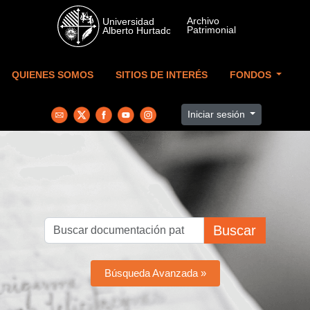
Skip to main content
QUIENES SOMOS
SITIOS DE INTERÉS
FONDOS
Iniciar sesión
Buscar
Búsqueda Avanzada »