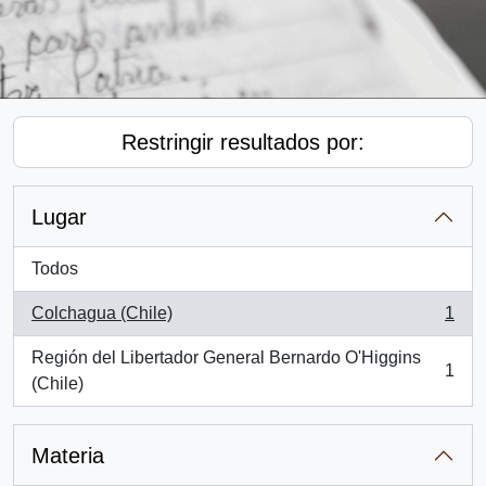
Restringir resultados por:
Lugar
Todos
Colchagua (Chile)
1
, 1 resultados
Región del Libertador General Bernardo O'Higgins
1
, 1 resultados
(Chile)
Materia