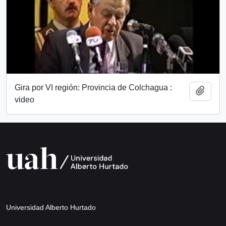
Gira por VI región: Provincia de Colchagua :
Añadi
video
Universidad Alberto Hurtado