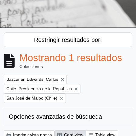
Restringir resultados por:
Mostrando 1 resultados
Colecciones
Remove filter:
Bascuñan Edwards, Carlos
Remove filter:
Chile. Presidencia de la República
Remove filter:
San José de Maipo (Chile)
Opciones avanzadas de búsqueda
Imprimir vista previa
Card view
Table view