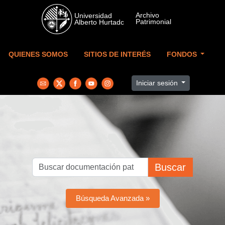
Skip to main content
QUIENES SOMOS
SITIOS DE INTERÉS
FONDOS
Iniciar sesión
Buscar
Búsqueda Avanzada »