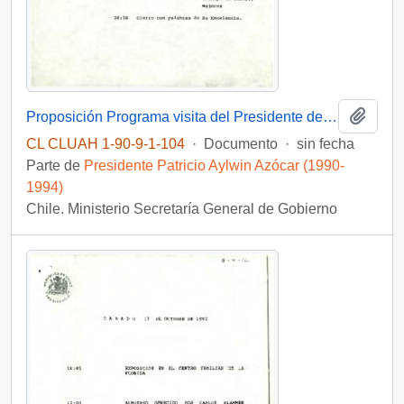
Añadi
Proposición Programa visita del Presidente de la República a la comuna de La Florida
CL CLUAH 1-90-9-1-104
·
Documento
·
sin fecha
Parte de
Presidente Patricio Aylwin Azócar (1990-
1994)
Chile. Ministerio Secretaría General de Gobierno