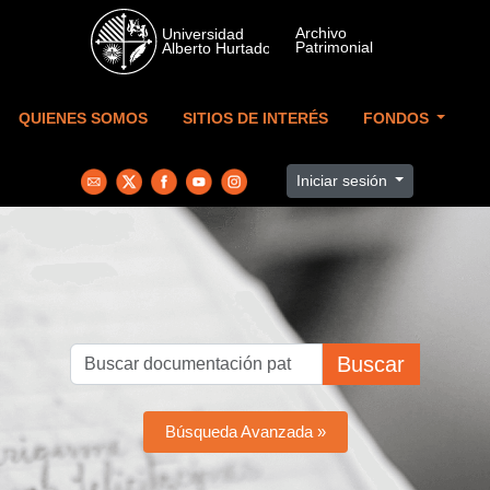
Skip to main content
QUIENES SOMOS
SITIOS DE INTERÉS
FONDOS
Iniciar sesión
Buscar
Búsqueda Avanzada »