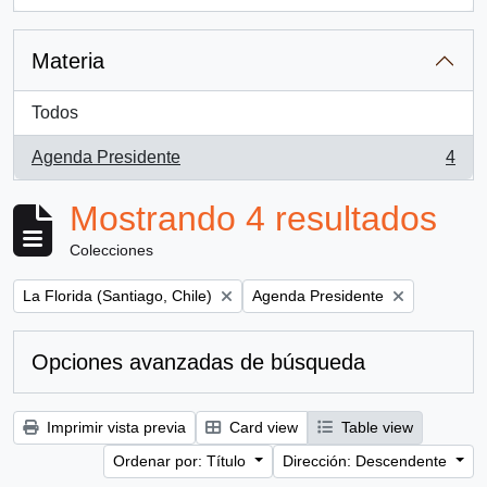
, 1 resultados
Materia
Todos
Agenda Presidente
4
, 4 resultados
Mostrando 4 resultados
Colecciones
Remove filter:
Remove filter:
La Florida (Santiago, Chile)
Agenda Presidente
Opciones avanzadas de búsqueda
Imprimir vista previa
Card view
Table view
Ordenar por: Título
Dirección: Descendente