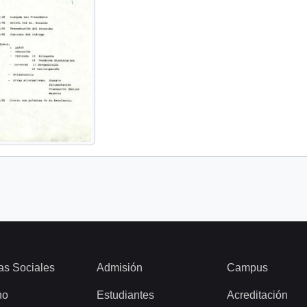
as Sociales
Admisión
Campus
ho
Estudiantes
Acreditación