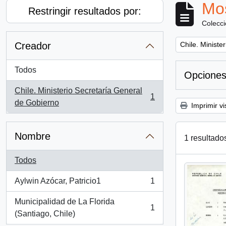
Mos
Restringir resultados por:
Colecc
Remove filter:
Creador
Chile. Ministe
Todos
Opciones
Chile. Ministerio Secretaría General
1
, 1 resultados
de Gobierno
Imprimir vi
Nombre
1 resultado
Todos
Aylwin Azócar, Patricio1
1
, 1 resultados
Municipalidad de La Florida
1
, 1 resultados
(Santiago, Chile)