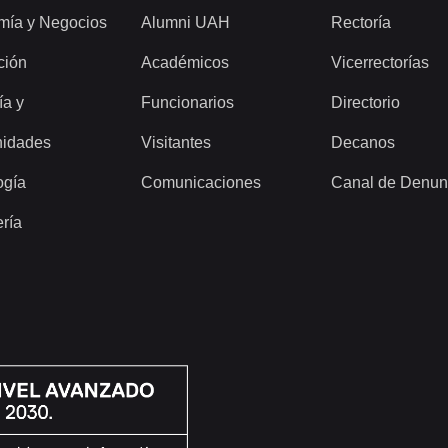
mía y Negocios
Alumni UAH
Rectoría
ción
Académicos
Vicerrectorías
ía y
Funcionarios
Directorio
idades
Visitantes
Decanos
ogía
Comunicaciones
Canal de Denun
ería