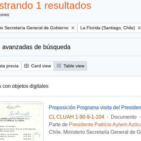
trando 1 resultados
iones
Remove filter:
rio Secretaría General de Gobierno
La Florida (Santiago, Chile)
 avanzadas de búsqueda
sta previa
Card view
Table view
s con objetos digitales
Proposición Programa visita del Presiden
CL CLUAH 1-90-9-1-104
·
Documento
·
Parte de
Presidente Patricio Aylwin Azóc
Chile. Ministerio Secretaría General de 