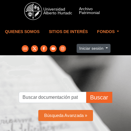
Skip to main content
QUIENES SOMOS
SITIOS DE INTERÉS
FONDOS
Iniciar sesión
Buscar
Búsqueda Avanzada »