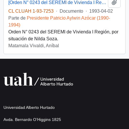
Añadi
[Orden N° 0243 del SEREMI de Vivienda I Región]
CL CLUAH 1-93-7253
·
Documento
·
1993-04-02
Parte de
Presidente Patricio Aylwin Azócar (1990-
1994)
Orden N° 0243 del SEREMI de Vivienda I Región, por
situación de Nilda Soza.
Matamala Vivaldi, Aníbal
Universidad Alberto Hurtado
Avda. Bernardo O’Higgins 1825