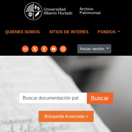
Skip to main content
QUIENES SOMOS
SITIOS DE INTERÉS
FONDOS
Iniciar sesión
Buscar
Búsqueda Avanzada »