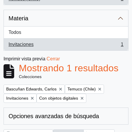
, 1 resultados
Materia
Todos
Invitaciones
1
, 1 resultados
Imprimir vista previa
Cerrar
Mostrando 1 resultados
Colecciones
Remove filter:
Remove filter:
Bascuñan Edwards, Carlos
Temuco (Chile)
Remove filter:
Remove filter:
Invitaciones
Con objetos digitales
Opciones avanzadas de búsqueda