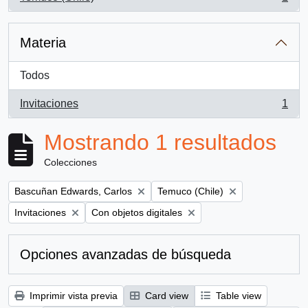
, 1 resultados
Materia
Todos
Invitaciones
1
, 1 resultados
Mostrando 1 resultados
Colecciones
Remove filter:
Remove filter:
Bascuñan Edwards, Carlos
Temuco (Chile)
Remove filter:
Remove filter:
Invitaciones
Con objetos digitales
Opciones avanzadas de búsqueda
Imprimir vista previa
Card view
Table view