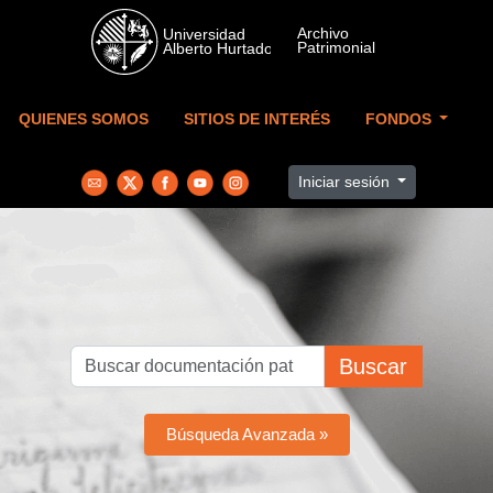
Skip to main content
QUIENES SOMOS
SITIOS DE INTERÉS
FONDOS
Iniciar sesión
Buscar
Búsqueda Avanzada »