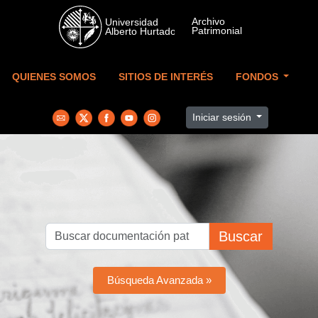
Skip to main content
QUIENES SOMOS
SITIOS DE INTERÉS
FONDOS
Iniciar sesión
Buscar
Búsqueda Avanzada »