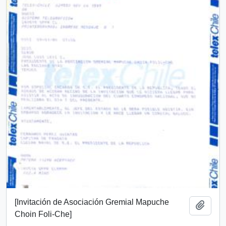
[Invitación de Asociación Gremial Mapuche
Añadi
Choin Foli-Che]