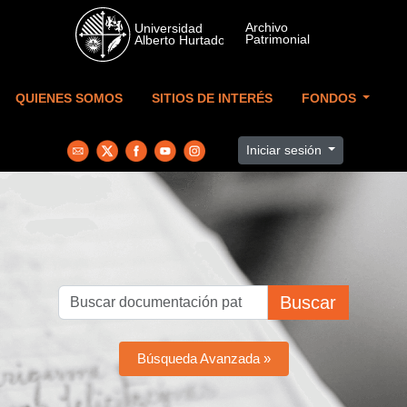
Skip to main content
QUIENES SOMOS
SITIOS DE INTERÉS
FONDOS
Iniciar sesión
Buscar
Búsqueda Avanzada »