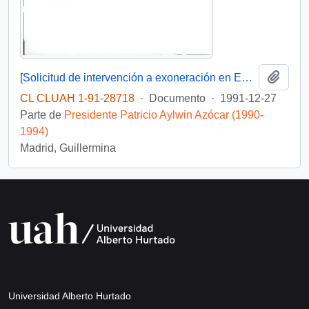
Añadi
[Solicitud de intervención a exoneración en Embajada de Venezuela dirigida al Presidente Patricio Aylwin]
CL CLUAH 1-91-28718
·
Documento
·
1991-12-27
Parte de
Presidente Patricio Aylwin Azócar (1990-
1994)
Madrid, Guillermina
Universidad Alberto Hurtado