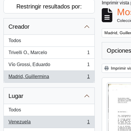
Imprimir vista
Restringir resultados por:
Mos
Colecc
Creador
Remove filter:
Madrid, Guill
Todos
Opciones
Trivelli O., Marcelo
1
, 1 resultados
Vío Grossi, Eduardo
1
, 1 resultados
Imprimir vi
Madrid, Guillermina
1
, 1 resultados
Lugar
Todos
Venezuela
1
, 1 resultados