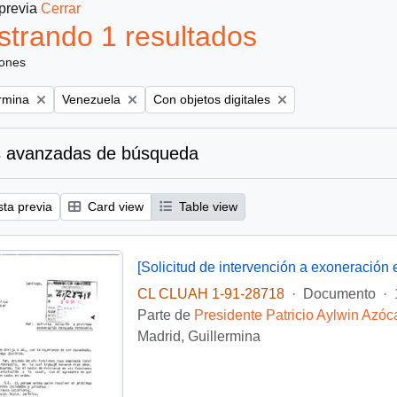
 previa
Cerrar
trando 1 resultados
iones
Remove filter:
Remove filter:
ermina
Venezuela
Con objetos digitales
 avanzadas de búsqueda
sta previa
Card view
Table view
CL CLUAH 1-91-28718
·
Documento
·
Parte de
Presidente Patricio Aylwin Azóc
Madrid, Guillermina