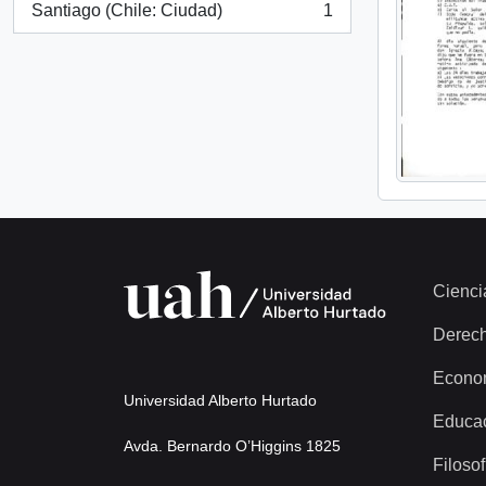
Santiago (Chile: Ciudad)
1
, 1 resultados
Cienci
Derec
Econo
Universidad Alberto Hurtado
Educa
Avda. Bernardo O’Higgins 1825
Filosof