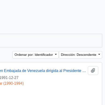
Ordenar por: Identificador
Dirección: Descendente
Añadi
[Solicitud de intervención a exoneración en Embajada de Venezuela dirigida al Presidente Patricio Aylwin]
1991-12-27
ar (1990-1994)