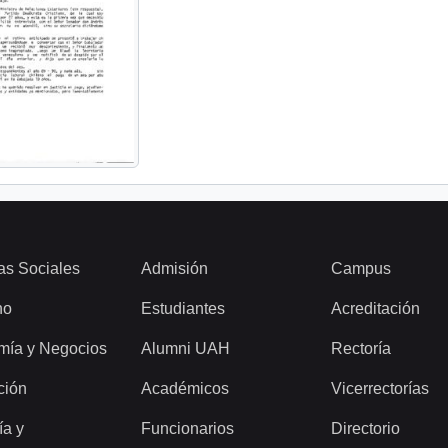
as Sociales
Admisión
Campus
ho
Estudiantes
Acreditación
mía y Negocios
Alumni UAH
Rectoría
ción
Académicos
Vicerrectorías
ía y
Funcionarios
Directorio