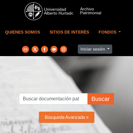
Skip to main content
QUIENES SOMOS
SITIOS DE INTERÉS
FONDOS
Iniciar sesión
Buscar
Búsqueda Avanzada »