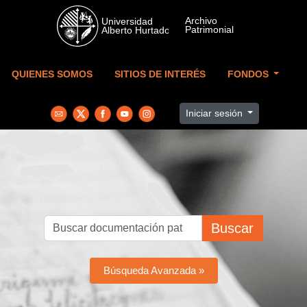
Skip to main content
QUIENES SOMOS
SITIOS DE INTERÉS
FONDOS
Iniciar sesión
Buscar
Búsqueda Avanzada »