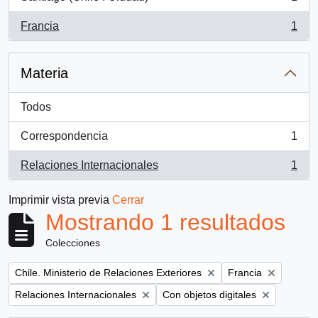
, 1 resultados
Francia
1
, 1 resultados
Materia
Todos
Correspondencia
1
, 1 resultados
Relaciones Internacionales
1
, 1 resultados
Imprimir vista previa
Cerrar
Mostrando 1 resultados
Colecciones
Remove filter:
Remove filter:
Chile. Ministerio de Relaciones Exteriores
Francia
Remove filter:
Remove filter:
Relaciones Internacionales
Con objetos digitales