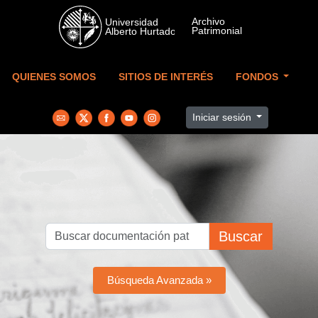
Skip to main content
QUIENES SOMOS
SITIOS DE INTERÉS
FONDOS
Iniciar sesión
Buscar
Búsqueda Avanzada »