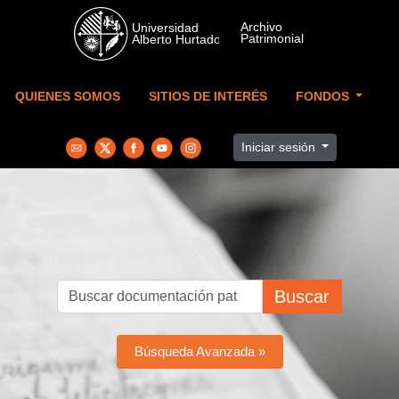
Skip to main content
QUIENES SOMOS
SITIOS DE INTERÉS
FONDOS
Iniciar sesión
Buscar
Búsqueda Avanzada »