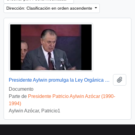
Dirección: Clasificación en orden ascendente
Añadi
Presidente Aylwin promulga la Ley Orgánica Constitucional de Regionalización: video
Documento
Parte de
Presidente Patricio Aylwin Azócar (1990-
1994)
Aylwin Azócar, Patricio1