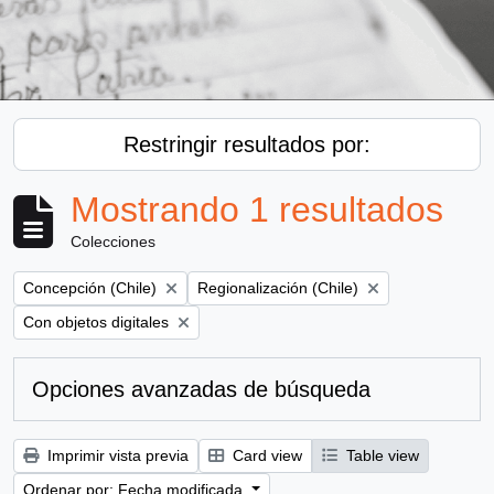
Restringir resultados por:
Mostrando 1 resultados
Colecciones
Remove filter:
Remove filter:
Concepción (Chile)
Regionalización (Chile)
Remove filter:
Con objetos digitales
Opciones avanzadas de búsqueda
Imprimir vista previa
Card view
Table view
Ordenar por: Fecha modificada