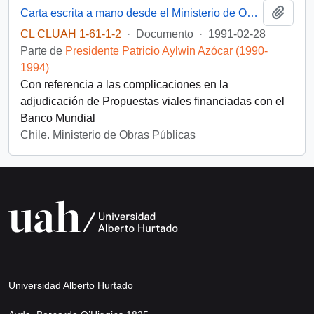
Añadi
Carta escrita a mano desde el Ministerio de Obras Públicas, del Gabinete del Ministro, dirigida al Presidente [de la República de Chile]
CL CLUAH 1-61-1-2
·
Documento
·
1991-02-28
Parte de
Presidente Patricio Aylwin Azócar (1990-
1994)
Con referencia a las complicaciones en la
adjudicación de Propuestas viales financiadas con el
Banco Mundial
Chile. Ministerio de Obras Públicas
Universidad Alberto Hurtado