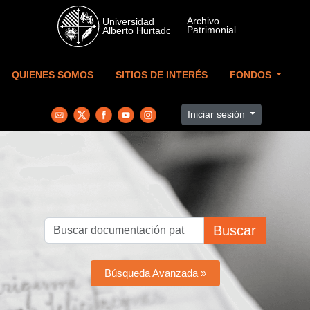
Skip to main content
QUIENES SOMOS
SITIOS DE INTERÉS
FONDOS
Iniciar sesión
Buscar
Búsqueda Avanzada »