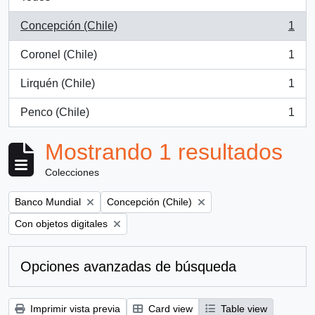
Concepción (Chile)
1
, 1 resultados
Coronel (Chile)
1
, 1 resultados
Lirquén (Chile)
1
, 1 resultados
Penco (Chile)
1
, 1 resultados
Mostrando 1 resultados
Colecciones
Remove filter:
Remove filter:
Banco Mundial
Concepción (Chile)
Remove filter:
Con objetos digitales
Opciones avanzadas de búsqueda
Imprimir vista previa
Card view
Table view