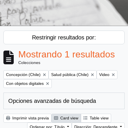
Restringir resultados por:
Mostrando 1 resultados
Colecciones
Remove filter:
Remove filter:
Remove filter:
Concepción (Chile)
Salud pública (Chile)
Video
Remove filter:
Con objetos digitales
Opciones avanzadas de búsqueda
Imprimir vista previa
Card view
Table view
Ordenar por: Título
Dirección: Descendente