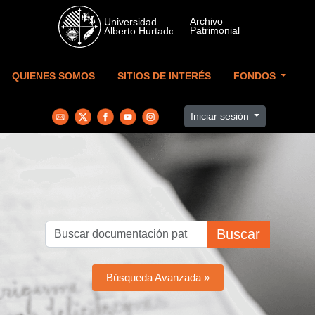
Skip to main content
QUIENES SOMOS
SITIOS DE INTERÉS
FONDOS
Iniciar sesión
Buscar
Búsqueda Avanzada »