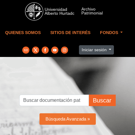
Skip to main content
QUIENES SOMOS
SITIOS DE INTERÉS
FONDOS
Iniciar sesión
Buscar
Búsqueda Avanzada »