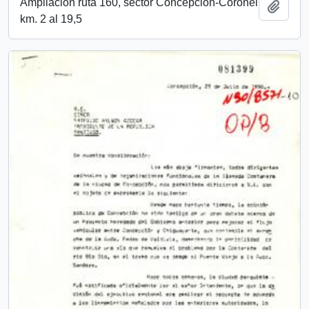
Ampliación ruta 160, sector Concepción-Coronel
Añadi
km. 2 al 19,5