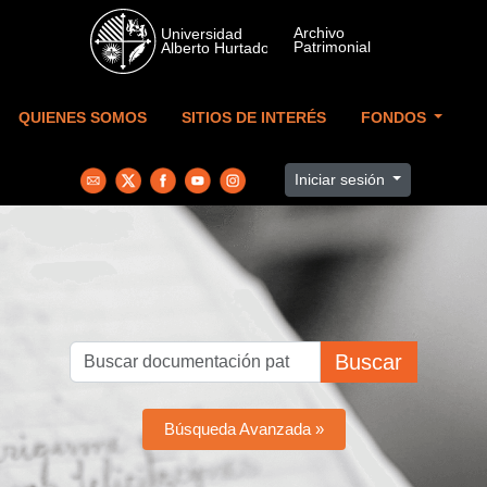
Skip to main content
QUIENES SOMOS
SITIOS DE INTERÉS
FONDOS
Iniciar sesión
Buscar
Búsqueda Avanzada »