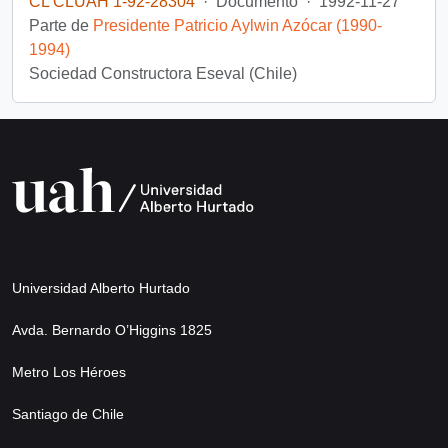
CL CLUAH 1-92-28304
·
Documento
·
1992-11-27
Parte de
Presidente Patricio Aylwin Azócar (1990-
1994)
Sociedad Constructora Eseval (Chile)
Universidad Alberto Hurtado
Avda. Bernardo O’Higgins 1825
Metro Los Héroes
Santiago de Chile