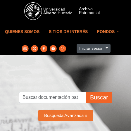
Skip to main content
QUIENES SOMOS
SITIOS DE INTERÉS
FONDOS
Iniciar sesión
Buscar
Búsqueda Avanzada »