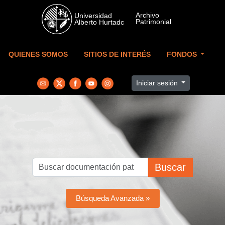
Skip to main content
QUIENES SOMOS
SITIOS DE INTERÉS
FONDOS
Iniciar sesión
Buscar
Búsqueda Avanzada »