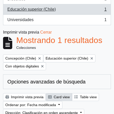
, 1 resultados
Educación superior (Chile)
1
, 1 resultados
Universidades
1
, 1 resultados
Imprimir vista previa
Cerrar
Mostrando 1 resultados
Colecciones
Remove filter:
Remove filter:
Concepción (Chile)
Educación superior (Chile)
Remove filter:
Con objetos digitales
Opciones avanzadas de búsqueda
Imprimir vista previa
Card view
Table view
Ordenar por: Fecha modificada
Dirección: Clasificación en orden ascendente