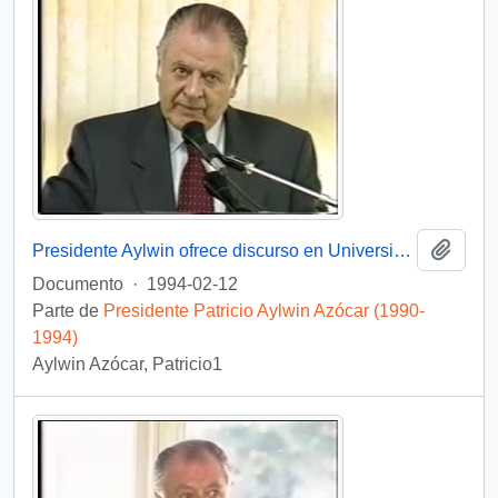
Añadi
Presidente Aylwin ofrece discurso en Universidad de Concepción: video
Documento
·
1994-02-12
Parte de
Presidente Patricio Aylwin Azócar (1990-
1994)
Aylwin Azócar, Patricio1