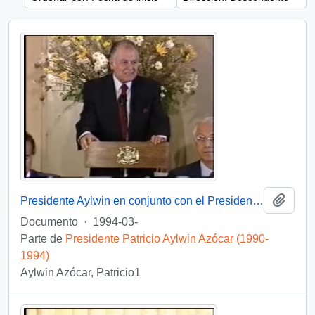
Añadi
Presidente Aylwin en conjunto con el Presidente de Argentina Carlos Menem inaugura Oleoducto Trasandino: video
Documento
·
1994-03-
Parte de
Presidente Patricio Aylwin Azócar (1990-
1994)
Aylwin Azócar, Patricio1