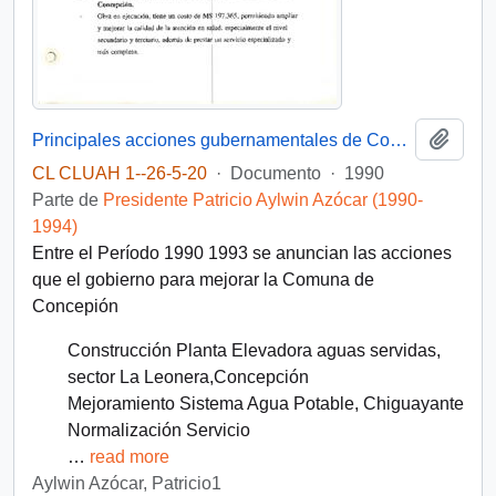
Añadi
Principales acciones gubernamentales de Concepción entre 1990-1993
CL CLUAH 1--26-5-20
·
Documento
·
1990
Parte de
Presidente Patricio Aylwin Azócar (1990-
1994)
Entre el Período 1990 1993 se anuncian las acciones
que el gobierno para mejorar la Comuna de
Concepión
Construcción Planta Elevadora aguas servidas,
sector La Leonera,Concepción
Mejoramiento Sistema Agua Potable, Chiguayante
Normalización Servicio
…
read more
Aylwin Azócar, Patricio1