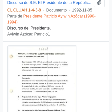
Añadi
Discurso de S.E. El Presidente de la República, D. Patricio Aylwin Azocar, en promulgación de Ley de Gobierno y Administración Regional
CL CLUAH 1-4-3-8
·
Documento
·
1992-11-05
Parte de
Presidente Patricio Aylwin Azócar (1990-
1994)
Discurso del Presidente.
Aylwin Azócar, Patricio1