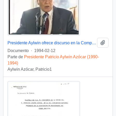
Añadi
Presidente Aylwin ofrece discurso en la Compañía Siderúrgica Huachipato: video
Documento
·
1994-02-12
Parte de
Presidente Patricio Aylwin Azócar (1990-
1994)
Aylwin Azócar, Patricio1