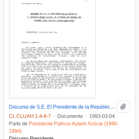
Añadi
Discurso de S.E. El Presidente de la República, D. Patricio Aylwin Azocar, en ceremonia de entrega del informe final Proyecto EULA-Chile
CL CLUAH 1-4-8-7
·
Documento
·
1993-03-04
Parte de
Presidente Patricio Aylwin Azócar (1990-
1994)
Discurso Presidente.