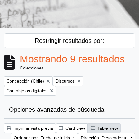
Restringir resultados por:
Mostrando 9 resultados
Colecciones
Remove filter:
Remove filter:
Concepción (Chile)
Discursos
Remove filter:
Con objetos digitales
Opciones avanzadas de búsqueda
Imprimir vista previa
Card view
Table view
Ordenar por: Fecha de inicio
Dirección: Descendente