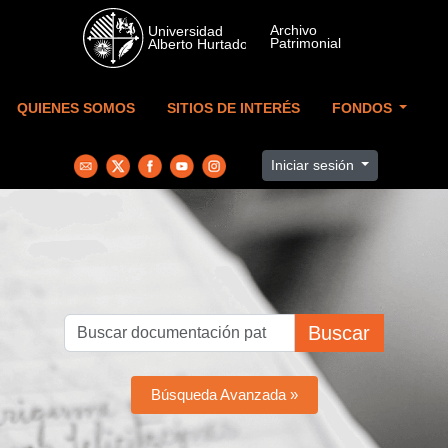
Skip to main content
QUIENES SOMOS
SITIOS DE INTERÉS
FONDOS
Iniciar sesión
Buscar
Búsqueda Avanzada »