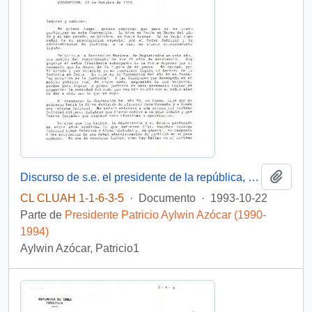
Añadi
Discurso de s.e. el presidente de la república, D. Patricio Aylwin Azócar en la XXI convención nacional ordinaria de la asociación de magistrados del poder judicial.
CL CLUAH 1-1-6-3-5
·
Documento
·
1993-10-22
Parte de
Presidente Patricio Aylwin Azócar (1990-
1994)
Aylwin Azócar, Patricio1