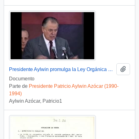
Añadi
Presidente Aylwin promulga la Ley Orgánica Constitucional de Regionalización: video
Documento
Parte de
Presidente Patricio Aylwin Azócar (1990-
1994)
Aylwin Azócar, Patricio1