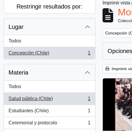
Imprimir vista
Restringir resultados por:
Mos
Colecc
Lugar
Remove filter:
Concepción (C
Todos
Opciones
Concepción (Chile)
1
, 1 resultados
Imprimir vi
Materia
Todos
Salud pública (Chile)
1
, 1 resultados
Estudiantes (Chile)
1
, 1 resultados
Ceremonial y protocolo
1
, 1 resultados