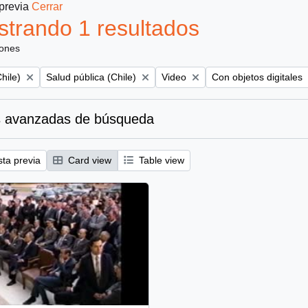
 previa
Cerrar
trando 1 resultados
iones
Remove filter:
Remove filter:
Remove filter:
hile)
Salud pública (Chile)
Video
Con objetos digitales
 avanzadas de búsqueda
sta previa
Card view
Table view