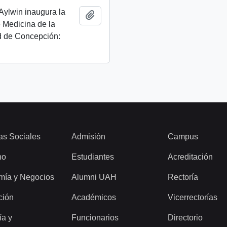
Aylwin inaugura la
Añadir al portapapeles
 Medicina de la
d de Concepción:
as Sociales
Admisión
Campus
ho
Estudiantes
Acreditación
mía y Negocios
Alumni UAH
Rectoría
ción
Académicos
Vicerrectorías
ía y
Funcionarios
Directorio