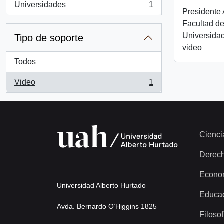
Universidades
1
, 1 resultados
Presidente 
Facultad de
Universida
Tipo de soporte
video
Todos
Video
1
, 1 resultados
Cienci
Derec
Econo
Universidad Alberto Hurtado
Educa
Avda. Bernardo O’Higgins 1825
Filosof