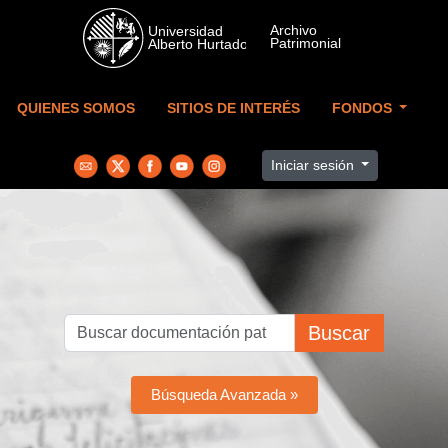
Skip to main content
QUIENES SOMOS
SITIOS DE INTERÉS
FONDOS
Iniciar sesión
Buscar
Búsqueda Avanzada »