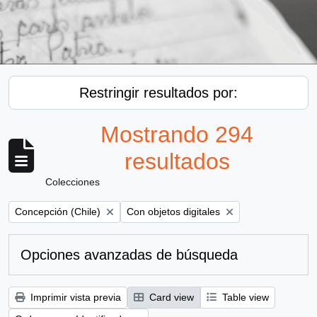
Restringir resultados por:
Mostrando 294
resultados
Colecciones
Remove filter:
Remove filter:
Concepción (Chile)
Con objetos digitales
Opciones avanzadas de búsqueda
Imprimir vista previa
Card view
Table view