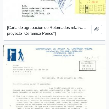
[Carta de agrupación de Retornados relativa a
Añadi
proyecto "Cerámica Penco"]