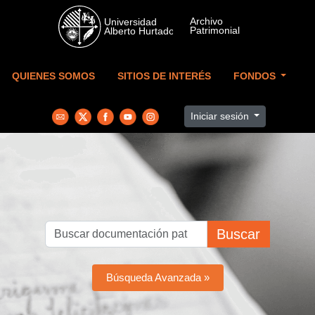
Skip to main content
QUIENES SOMOS
SITIOS DE INTERÉS
FONDOS
Iniciar sesión
Buscar
Búsqueda Avanzada »