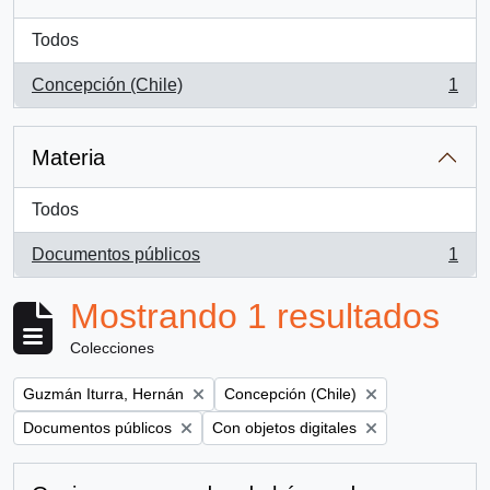
Todos
Concepción (Chile)
1
, 1 resultados
Materia
Todos
Documentos públicos
1
, 1 resultados
Mostrando 1 resultados
Colecciones
Remove filter:
Remove filter:
Guzmán Iturra, Hernán
Concepción (Chile)
Remove filter:
Remove filter:
Documentos públicos
Con objetos digitales