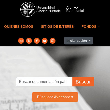
Skip to main content
QUIENES SOMOS
SITIOS DE INTERÉS
FONDOS
Iniciar sesión
Buscar
Búsqueda Avanzada »