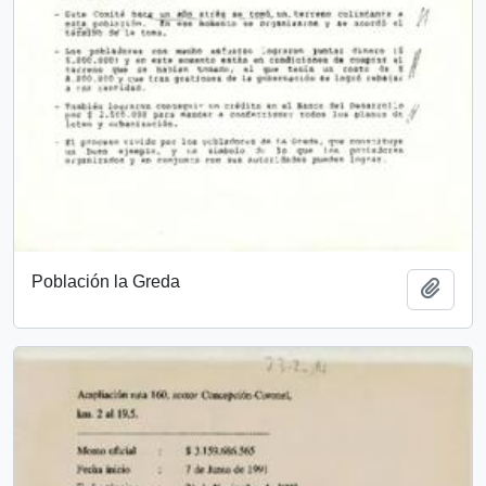
Población la Greda
Añadi