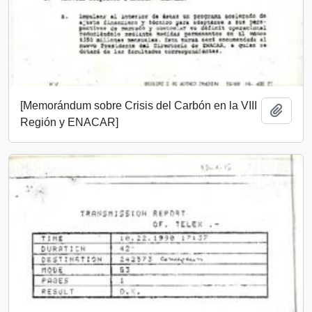
[Memorándum sobre Crisis del Carbón en la VIII
Añadi
Región y ENACAR]