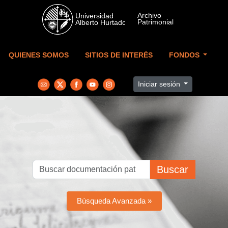
Skip to main content
QUIENES SOMOS
SITIOS DE INTERÉS
FONDOS
Iniciar sesión
Buscar
Búsqueda Avanzada »