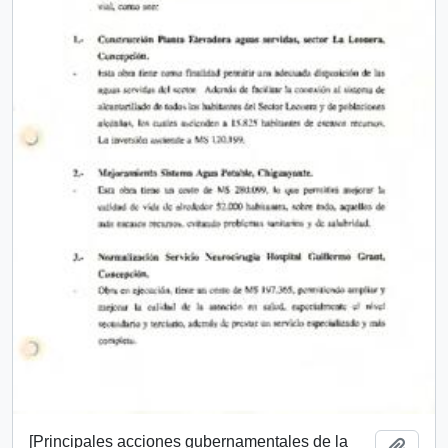
[Principales acciones gubernamentales de la
Añadi