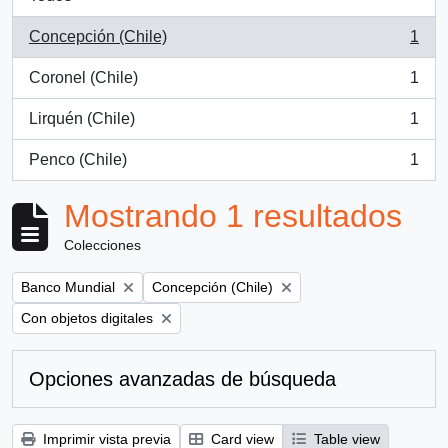
Concepción (Chile)
1
, 1 resultados
Coronel (Chile)
1
, 1 resultados
Lirquén (Chile)
1
, 1 resultados
Penco (Chile)
1
, 1 resultados
Mostrando 1 resultados
Colecciones
Remove filter:
Remove filter:
Banco Mundial
Concepción (Chile)
Remove filter:
Con objetos digitales
Opciones avanzadas de búsqueda
Imprimir vista previa
Card view
Table view