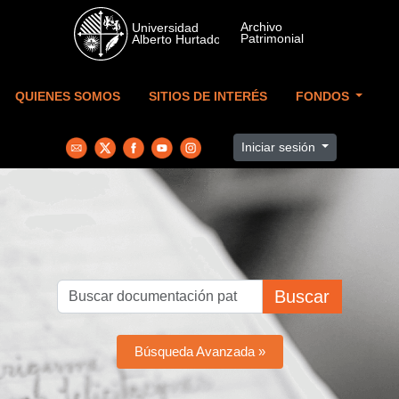
Skip to main content
QUIENES SOMOS
SITIOS DE INTERÉS
FONDOS
Iniciar sesión
Buscar
Búsqueda Avanzada »