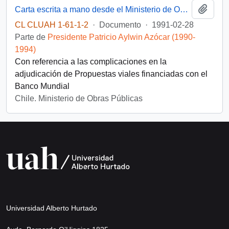
Añadi
Carta escrita a mano desde el Ministerio de Obras Públicas, del Gabinete del Ministro, dirigida al Presidente [de la República de Chile]
CL CLUAH 1-61-1-2
·
Documento
·
1991-02-28
Parte de
Presidente Patricio Aylwin Azócar (1990-
1994)
Con referencia a las complicaciones en la
adjudicación de Propuestas viales financiadas con el
Banco Mundial
Chile. Ministerio de Obras Públicas
Universidad Alberto Hurtado