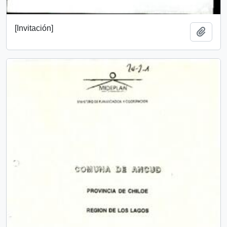
[Invitación]
Add t