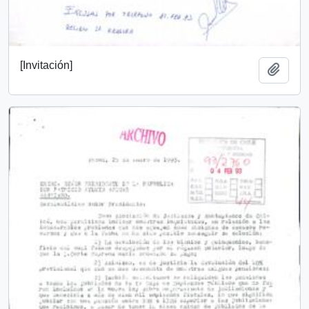
[Invitación]
Add t