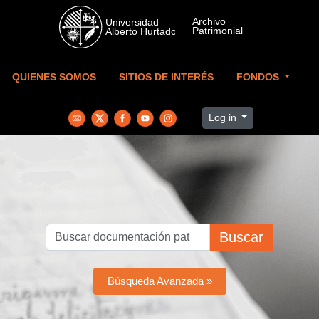
Skip to main content
QUIENES SOMOS
SITIOS DE INTERÉS
FONDOS
Log in
Buscar
Búsqueda Avanzada »