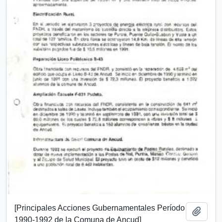
[Principales Acciones Gubernamentales Período
Add t
1990-1992 de la Comuna de Ancud]