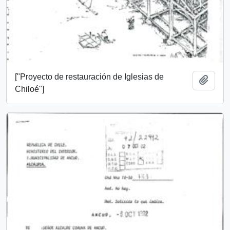
["Proyecto de restauración de Iglesias de
Add t
Chiloé"]