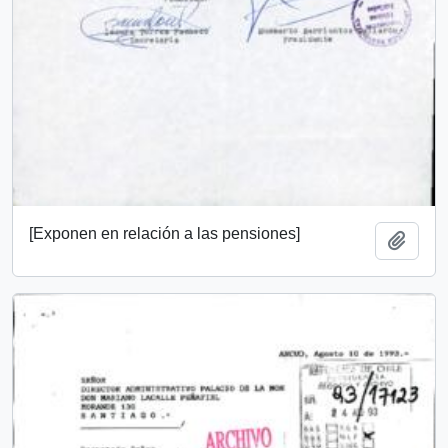
[Exponen en relación a las pensiones]
Add t