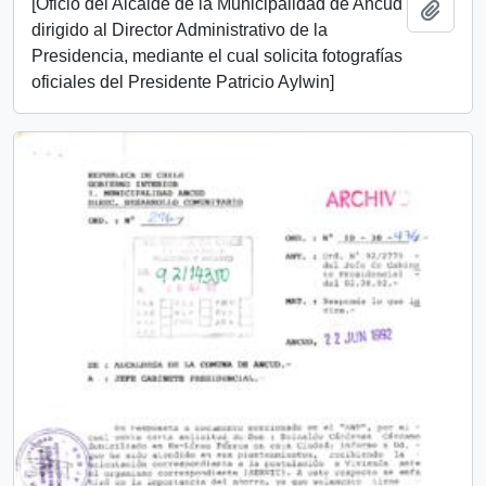
[Oficio del Alcalde de la Municipalidad de Ancud
Add t
dirigido al Director Administrativo de la
Presidencia, mediante el cual solicita fotografías
oficiales del Presidente Patricio Aylwin]