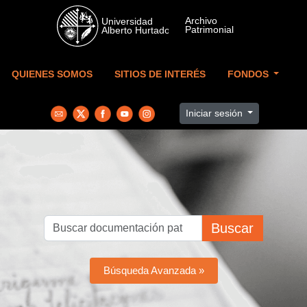
Skip to main content
QUIENES SOMOS
SITIOS DE INTERÉS
FONDOS
Iniciar sesión
Buscar
Búsqueda Avanzada »