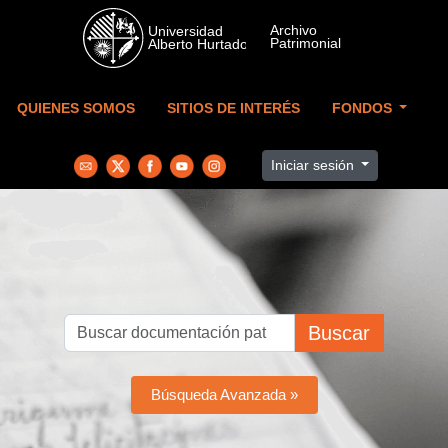
Skip to main content
QUIENES SOMOS
SITIOS DE INTERÉS
FONDOS
Iniciar sesión
Buscar
Búsqueda Avanzada »