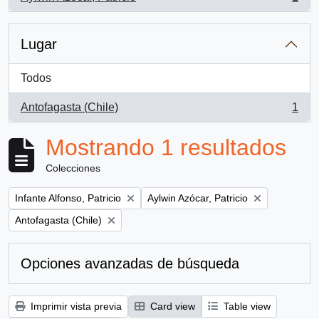
, 1 resultados
Lugar
Todos
Antofagasta (Chile)
1
, 1 resultados
Mostrando 1 resultados
Colecciones
Remove filter:
Remove filter:
Infante Alfonso, Patricio
Aylwin Azócar, Patricio
Remove filter:
Antofagasta (Chile)
Opciones avanzadas de búsqueda
Imprimir vista previa
Card view
Table view