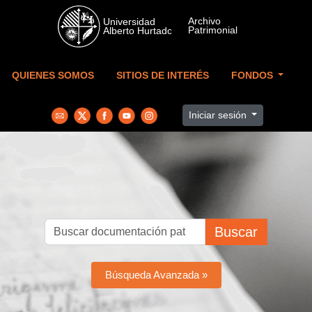
Skip to main content
QUIENES SOMOS
SITIOS DE INTERÉS
FONDOS
Iniciar sesión
Buscar
Búsqueda Avanzada »