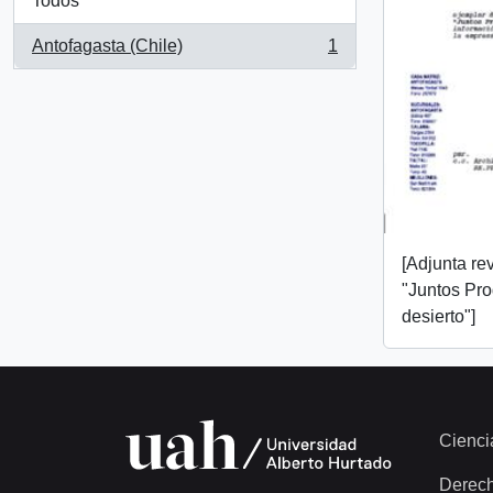
Todos
Antofagasta (Chile)
1
, 1 resultados
[Adjunta rev
"Juntos Pr
desierto"]
Cienci
Derec