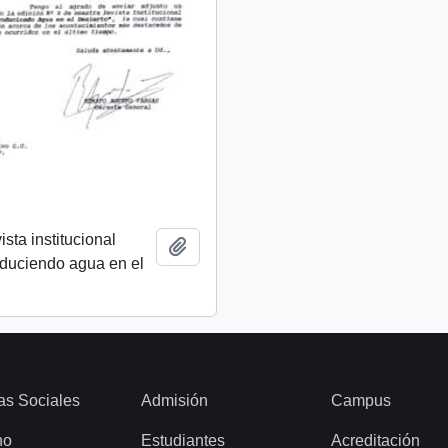
ista institucional
Añadir al portapapeles
oduciendo agua en el
as Sociales
Admisión
Campus
ho
Estudiantes
Acreditación