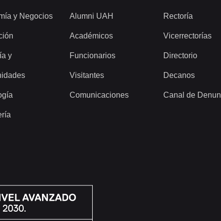
mía y Negocios
Alumni UAH
Rectoría
ción
Académicos
Vicerrectorías
ía y
Funcionarios
Directorio
idades
Visitantes
Decanos
ogía
Comunicaciones
Canal de Denun
ería