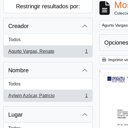
Mos
Restringir resultados por:
Colecc
Remove filter:
Creador
Agurto Vargas
Todos
Opciones
Agurto Vargas, Renato
1
, 1 resultados
Imprimir vi
Nombre
Todos
Aylwin Azócar, Patricio
1
, 1 resultados
Lugar