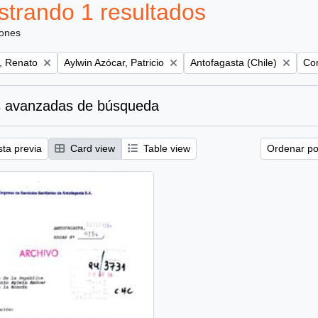
trando 1 resultados
iones
Remove filter:
Remove filter:
Rem
, Renato
Aylwin Azócar, Patricio
Antofagasta (Chile)
Con
 avanzadas de búsqueda
sta previa
Card view
Table view
Ordenar por