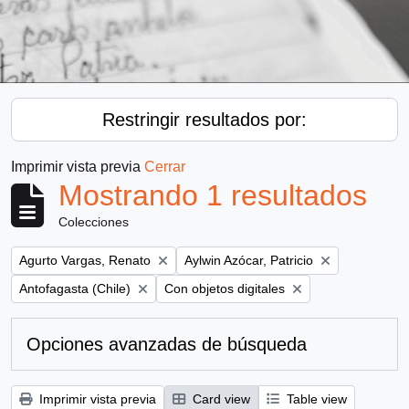
Restringir resultados por:
Imprimir vista previa
Cerrar
Mostrando 1 resultados
Colecciones
Remove filter:
Remove filter:
Agurto Vargas, Renato
Aylwin Azócar, Patricio
Remove filter:
Remove filter:
Antofagasta (Chile)
Con objetos digitales
Opciones avanzadas de búsqueda
Imprimir vista previa
Card view
Table view