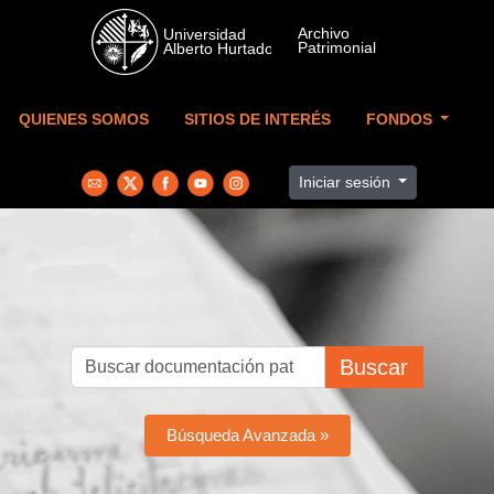
Skip to main content
QUIENES SOMOS
SITIOS DE INTERÉS
FONDOS
Iniciar sesión
Buscar
Búsqueda Avanzada »