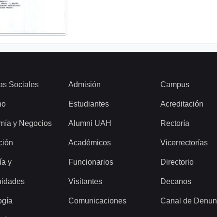
as Sociales
Admisión
Campus
ho
Estudiantes
Acreditación
mía y Negocios
Alumni UAH
Rectoría
ción
Académicos
Vicerrectorías
ía y
Funcionarios
Directorio
idades
Visitantes
Decanos
ogía
Comunicaciones
Canal de Denun