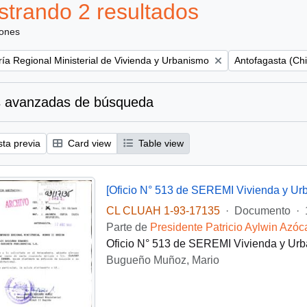
trando 2 resultados
iones
Remove filter:
ría Regional Ministerial de Vivienda y Urbanismo
Antofagasta (Chi
 avanzadas de búsqueda
sta previa
Card view
Table view
[Oficio N° 513 de SEREMI Vivienda y Urb
CL CLUAH 1-93-17135
·
Documento
·
Parte de
Presidente Patricio Aylwin Azóc
Oficio N° 513 de SEREMI Vivienda y Urba
Bugueño Muñoz, Mario