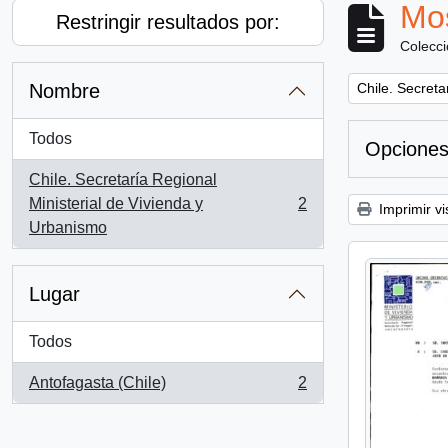
Mos
Restringir resultados por:
Colecc
Remove filter:
Nombre
Chile. Secreta
Todos
Opciones
Chile. Secretaría Regional
Ministerial de Vivienda y
2
Imprimir vi
, 2 resultados
Urbanismo
Lugar
Todos
Antofagasta (Chile)
2
, 2 resultados