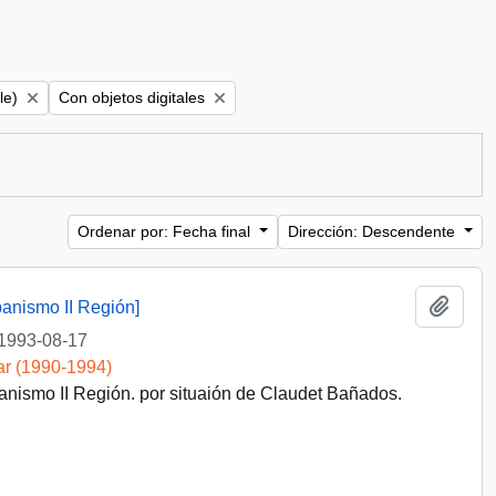
Remove filter:
le)
Con objetos digitales
Ordenar por: Fecha final
Dirección: Descendente
Añadi
anismo II Región]
1993-08-17
ar (1990-1994)
nismo II Región. por situaión de Claudet Bañados.