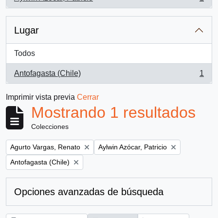
, 1 resultados
Lugar
Todos
Antofagasta (Chile)
1
, 1 resultados
Imprimir vista previa
Cerrar
Mostrando 1 resultados
Colecciones
Remove filter:
Remove filter:
Agurto Vargas, Renato
Aylwin Azócar, Patricio
Remove filter:
Antofagasta (Chile)
Opciones avanzadas de búsqueda