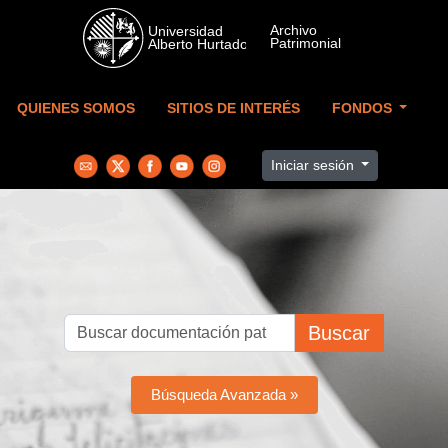
Skip to main content
QUIENES SOMOS
SITIOS DE INTERÉS
FONDOS
Iniciar sesión
Buscar
Búsqueda Avanzada »