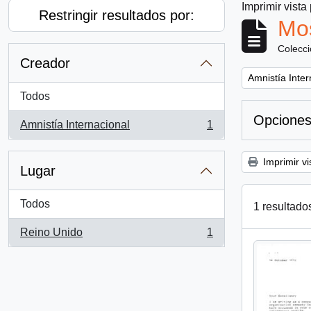
Imprimir vista
Restringir resultados por:
Mos
Colecc
Creador
Remove filter:
Amnistía Inter
Todos
Opciones
Amnistía Internacional
1
, 1 resultados
Imprimir vi
Lugar
Todos
1 resultado
Reino Unido
1
, 1 resultados