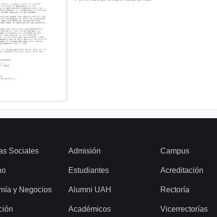
as Sociales
Admisión
Campus
ho
Estudiantes
Acreditación
mía y Negocios
Alumni UAH
Rectoría
ción
Académicos
Vicerrectorías