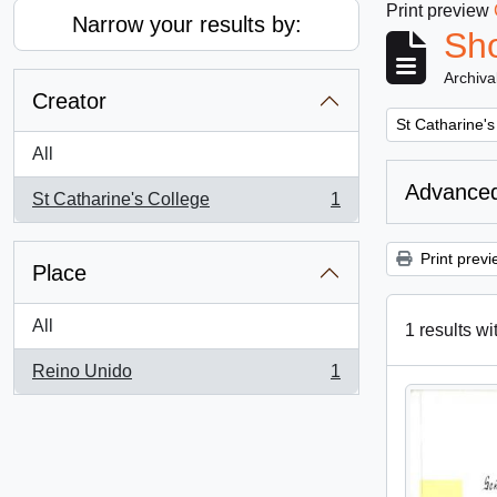
Print preview
Narrow your results by:
Sho
Archiva
Creator
Remove filter:
St Catharine's
All
Advanced
St Catharine's College
1
, 1 results
Print previ
Place
All
1 results wi
Reino Unido
1
, 1 results