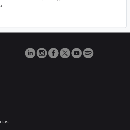
a.
cias