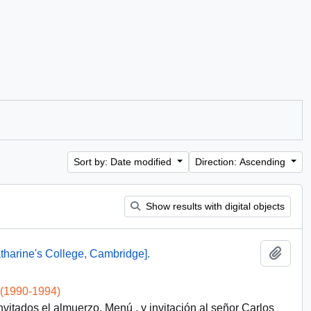
Sort by: Date modified
Direction: Ascending
Show results with digital objects
Add t
atharine's College, Cambridge].
 (1990-1994)
vitados el almuerzo, Menú , y invitación al señor Carlos