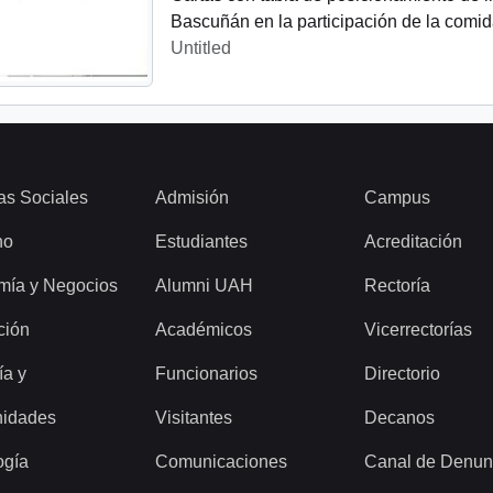
Bascuñán en la participación de la comid
Untitled
as Sociales
Admisión
Campus
ho
Estudiantes
Acreditación
mía y Negocios
Alumni UAH
Rectoría
ción
Académicos
Vicerrectorías
ía y
Funcionarios
Directorio
idades
Visitantes
Decanos
ogía
Comunicaciones
Canal de Denun