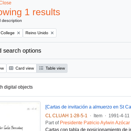
Close
wing 1 results
l description
Remove filter:
 College
Reino Unido
 search options
ew
Card view
Table view
th digital objects
[Cartas de invitación a almuerzo en St C
CL CLUAH 1-28-5-1
·
Item
·
1991-4-11
Part of
Presidente Patricio Aylwin Azócar
Cartas con tabla de posicionamiento de in