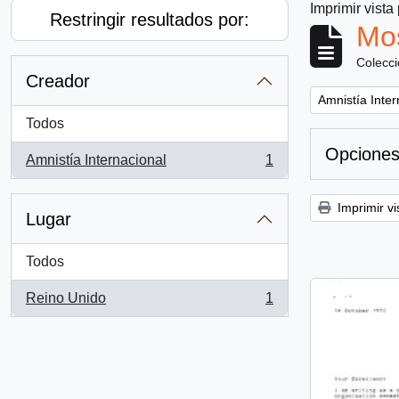
Imprimir vista
Restringir resultados por:
Mos
Colecc
Creador
Remove filter:
Amnistía Inter
Todos
Opciones
Amnistía Internacional
1
, 1 resultados
Imprimir vi
Lugar
Todos
Reino Unido
1
, 1 resultados