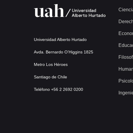
Cienci
Derec
Econo
Universidad Alberto Hurtado
Educa
Avda. Bernardo O’Higgins 1825
Filosof
Metro Los Héroes
Human
Santiago de Chile
Psicol
Teléfono +56 2 2692 0200
Ingeni