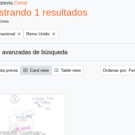
 previa
Cerrar
trando 1 resultados
iones
Remove filter:
nacional
Reino Unido
 avanzadas de búsqueda
sta previa
Card view
Table view
Ordenar por: Fe