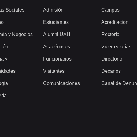
as Sociales
Admisión
Campus
ho
Estudiantes
Acreditación
mía y Negocios
Alumni UAH
Rectoría
ción
Académicos
Vicerrectorías
ía y
Funcionarios
Directorio
idades
Visitantes
Decanos
ogía
Comunicaciones
Canal de Denun
ería