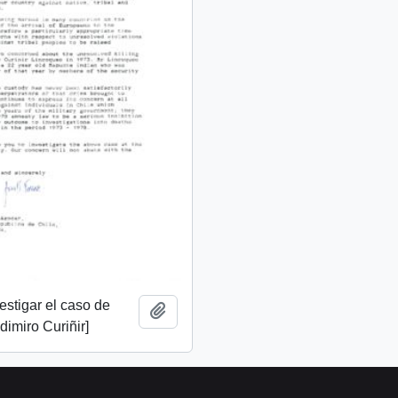
vestigar el caso de
Añadir al portapapeles
imiro Curiñir]