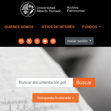
Skip to main content
QUIENES SOMOS
SITIOS DE INTERÉS
FONDOS
Iniciar sesión
Buscar
Búsqueda Avanzada »