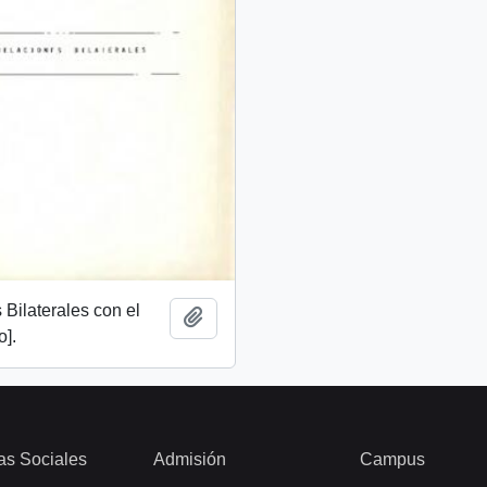
 Bilaterales con el
Añadir al portapapeles
].
as Sociales
Admisión
Campus