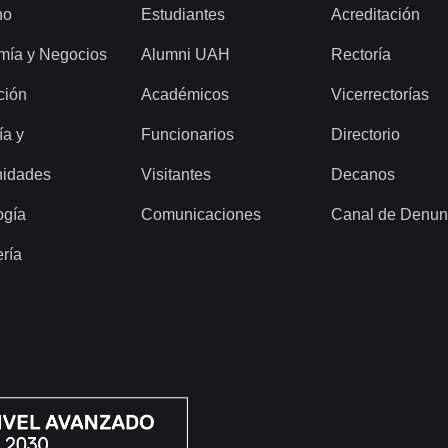
ho
Estudiantes
Acreditación
mía y Negocios
Alumni UAH
Rectoría
ción
Académicos
Vicerrectorías
ía y
Funcionarios
Directorio
idades
Visitantes
Decanos
ogía
Comunicaciones
Canal de Denun
ería