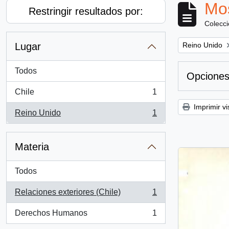
Mos
Restringir resultados por:
Colecc
Remove filter:
Lugar
Reino Unido
Todos
Opciones
Chile
1
, 1 resultados
Imprimir vi
Reino Unido
1
, 1 resultados
Materia
Todos
Relaciones exteriores (Chile)
1
, 1 resultados
Derechos Humanos
1
, 1 resultados