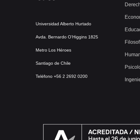
Derec
Econo
Universidad Alberto Hurtado
Educa
Avda. Bernardo O’Higgins 1825
Filosof
Metro Los Héroes
Human
Santiago de Chile
Psicol
Teléfono +56 2 2692 0200
Ingeni