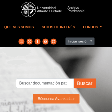
Skip to main content
QUIENES SOMOS
SITIOS DE INTERÉS
FONDOS
Iniciar sesión
Buscar
Búsqueda Avanzada »