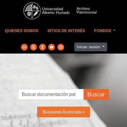
Skip to main content
QUIENES SOMOS
SITIOS DE INTERÉS
FONDOS
Iniciar sesión
Buscar
Búsqueda Avanzada »