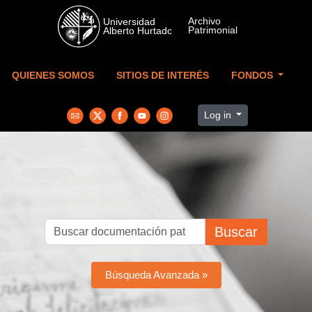
Skip to main content
QUIENES SOMOS
SITIOS DE INTERÉS
FONDOS
Log in
Buscar
Búsqueda Avanzada »