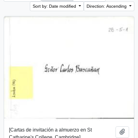
Sort by: Date modified
Direction: Ascending
[Cartas de invitación a almuerzo en St
Add t
Catharine's College, Cambridge].