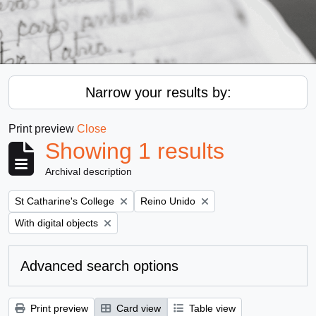
Narrow your results by:
Print preview
Close
Showing 1 results
Archival description
Remove filter:
Remove filter:
St Catharine's College
Reino Unido
Remove filter:
With digital objects
Advanced search options
Print preview
Card view
Table view